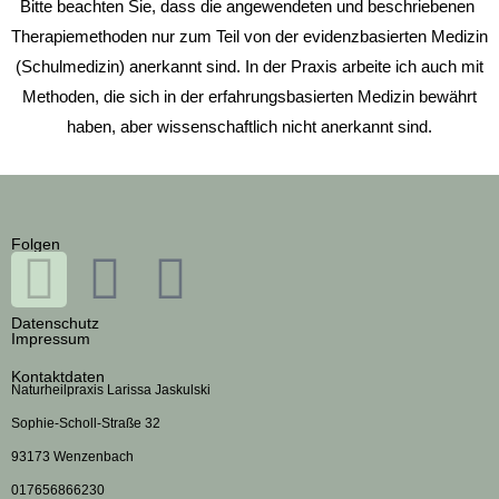
Bitte beachten Sie, dass die angewendeten und beschriebenen
Therapiemethoden nur zum Teil von der evidenzbasierten Medizin
(Schulmedizin) anerkannt sind.
In der Praxis arbeite ich auch mit
Methoden, die sich in der erfahrungsbasierten Medizin bewährt
haben, aber wissenschaftlich nicht anerkannt sind.
Folgen
Datenschutz
Impressum
Kontaktdaten
Naturheilpraxis Larissa Jaskulski
Sophie-Scholl-Straße 32
93173 Wenzenbach
017656866230