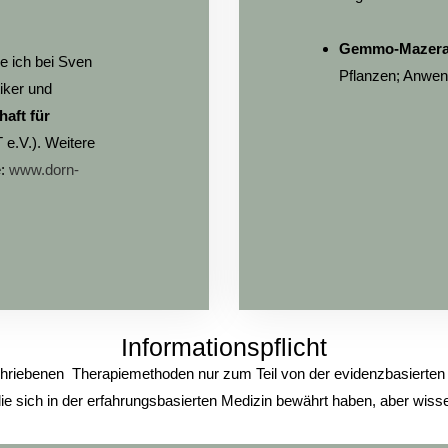
Gemmo-Mazera
e ich bei Sven
Pflanzen; Anwen
iker und
haft für
e.V.). Weitere
e:
www.dorn-
Informationspflicht
hriebenen Therapiemethoden nur zum Teil von der evidenzbasierten 
ie sich in der erfahrungsbasierten Medizin bewährt haben, aber wisse