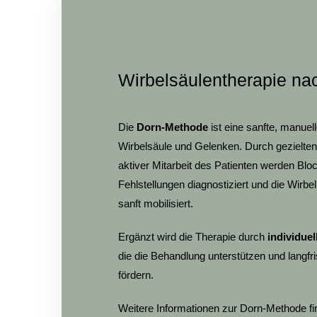
Wirbelsäulentherapie na
Die
Dorn-Methode
ist eine sanfte, manue
Wirbelsäule und Gelenken. Durch gezielt
aktiver Mitarbeit des Patienten werden Bl
Fehlstellungen diagnostiziert und die Wirb
sanft mobilisiert.
Ergänzt wird die Therapie durch
individue
die die Behandlung unterstützen und langfri
fördern.
Weitere Informationen zur Dorn-Methode fi