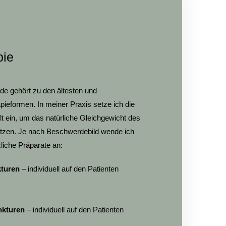
pie
de gehört zu den ältesten und
ieformen. In meiner Praxis setze ich die
lt ein, um das natürliche Gleichgewicht des
ützen. Je nach Beschwerdebild wende ich
liche Präparate an:
kturen
– individuell auf den Patienten
nkturen
– individuell auf den Patienten