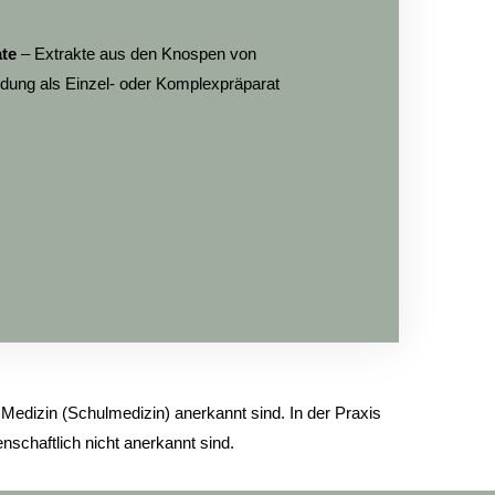
te
– Extrakte aus den Knospen von
dung als Einzel- oder Komplexpräparat
Medizin (Schulmedizin) anerkannt sind.
In der Praxis
nschaftlich nicht anerkannt sind.