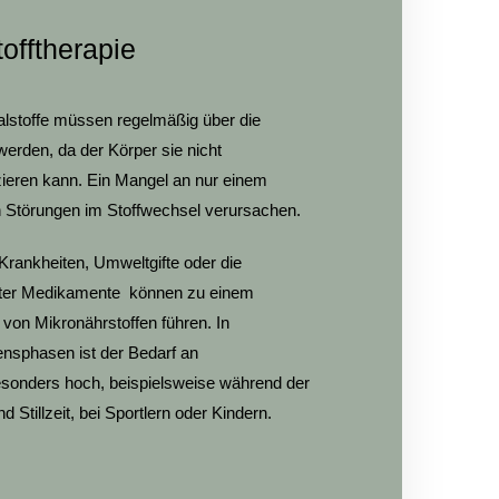
offtherapie
alstoffe müssen regelmäßig über die
erden, da der Körper sie nicht
zieren kann. Ein Mangel an nur einem
n Störungen im Stoffwechsel verursachen.
Krankheiten, Umweltgifte oder die
ter Medikamente können zu einem
von Mikronährstoffen führen. In
nsphasen ist der Bedarf an
esonders hoch, beispielsweise während der
 Stillzeit, bei Sportlern oder Kindern.