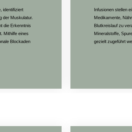
 identifiziert
Infusionen stellen 
g der Muskulatur.
Medikamente, Nährst
t die Erkenntnis
Blutkreislauf zu ve
. Mithilfe eines
Mineralstoffe, Spu
onale Blockaden
gezielt zugeführt w