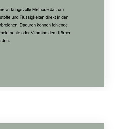
eine wirkungsvolle Methode dar, um
offe und Flüssigkeiten direkt in den
rabreichen. Dadurch können fehlende
renelemente oder Vitamine dem Körper
erden.