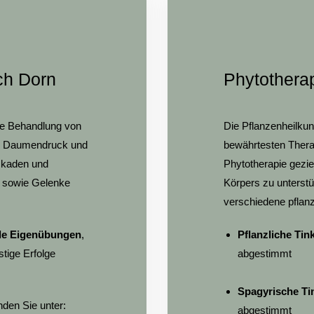
ch Dorn
Phytothera
lle Behandlung von
Die Pflanzenheilkun
en Daumendruck und
bewährtesten Therap
ockaden und
Phytotherapie
gezie
el sowie Gelenke
Körpers zu unterst
verschiedene pflanz
lle Eigenübungen
,
Pflanzliche Tin
stige Erfolge
abgestimmt
Spagyrische Ti
nden Sie unter:
abgestimmt