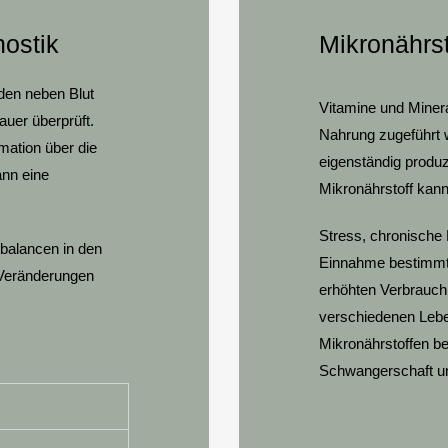
nostik
Mikronährst
rden neben Blut
Vitamine und Miner
auer überprüft.
Nahrung zugeführt w
mation über die
eigenständig produ
nn eine
Mikronährstoff kan
Stress, chronische 
sbalancen in den
Einnahme bestimm
 Veränderungen
erhöhten Verbrauch 
verschiedenen Lebe
Mikronährstoffen b
Schwangerschaft und