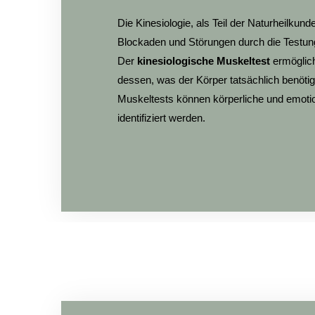
Die Kinesiologie, als Teil der Naturheilkunde,
Blockaden und Störungen durch die Testun
Der
kinesiologische Muskeltest
ermöglich
dessen, was der Körper tatsächlich benötigt
Muskeltests können körperliche und emoti
identifiziert werden.