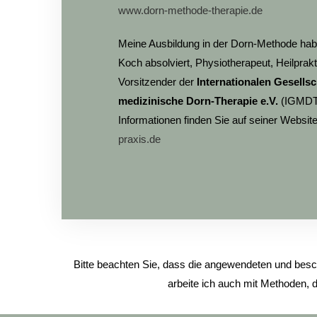
www.dorn-methode-therapie.de
Meine Ausbildung in der Dorn-Methode hab
Koch absolviert, Physiotherapeut, Heilprakt
Vorsitzender der
Internationalen Gesellsc
medizinische Dorn-Therapie e.V.
(IGMDT 
Informationen finden Sie auf seiner Websit
praxis.de
Bitte beachten Sie, dass die angewendeten und besc
arbeite ich auch mit Methoden, d