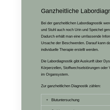
Ganzheitliche Labordiag
Bei der ganzheitlichen Labordiagnostik we
und Stuhl auch noch Urin und Speichel gen
Dadurch erhält man eine umfassende Infor
Ursache der Beschwerden. Darauf kann da
individuelle Therapie erstellt werden.
Die Labordiagnostik gibt Auskunft über Dy
Körperzellen, Stoffwechselstörungen oder
im Organsystem.
Zur ganzheitlichen Diagnostik zählen:
Blutuntersuchung