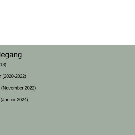
degang
18)
in (2020-2022)
in (November 2022)
 (Januar 2024)