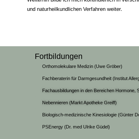
und naturheilkundlichen Verfahren weiter.
Fortbildungen
Orthomolekulare Medizin (Uwe Gröber)
Fachberaterin für Darmgesundheit (Institut Alle
Fachausbildungen in den Bereichen Hormone, S
Nebennieren (Markt Apotheke Greiff)
Biologisch-medizinische Kinesiologie (Günter D
PSEnergy (Dr. med Ulrike Güdel)