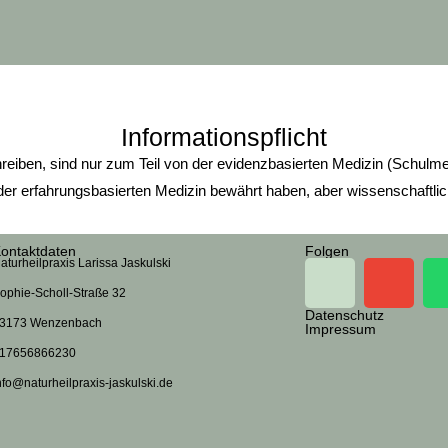
Informationspflicht
eiben, sind nur zum Teil von der evidenzbasierten Medizin (Schulme
der erfahrungsbasierten Medizin bewährt haben, aber wissenschaftlic
ontaktdaten
Folgen
aturheilpraxis Larissa Jaskulski
ophie-Scholl-Straße 32
Datenschutz
3173 Wenzenbach
Impressum
17656866230
nfo@naturheilpraxis-jaskulski.de