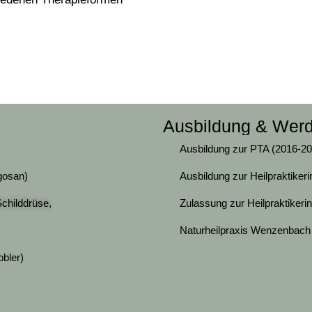
Ausbildung & Wer
Ausbildung zur PTA (2016-20
rgosan)
Ausbildung zur Heilpraktiker
childdrüse,
Zulassung zur Heilpraktiker
Naturheilpraxis Wenzenbach
obler)