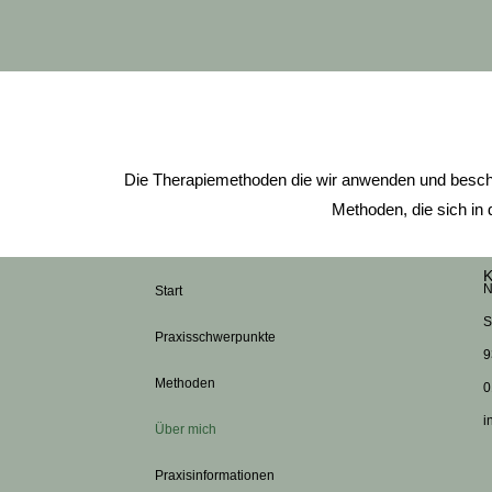
Die Therapiemethoden die wir anwenden und beschr
Methoden, die sich in 
K
N
Start
S
Praxisschwerpunkte
9
Methoden
0
i
Über mich
Praxisinformationen