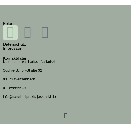
Folgen
Datenschutz
Impressum
Kontaktdaten
Naturheilpraxis Larissa Jaskulski
Sophie-Scholl-Straße 32
93173 Wenzenbach
017656866230
info@naturheilpraxis-jaskulski.de