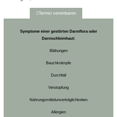
Termin vereinbaren
Symptome einer gestörten Darmflora oder
Darmschleimhaut:
Blähungen
Bauchkrämpfe
Durchfall
Verstopfung
Nahrungsmittelunverträglichkeiten
Allergien